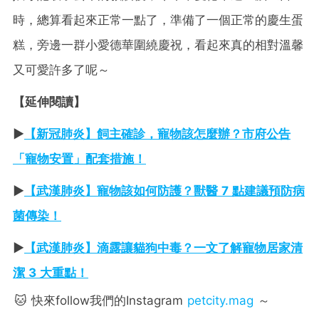
時，總算看起來正常一點了，準備了一個正常的慶生蛋
糕，旁邊一群小愛德華圍繞慶祝，看起來真的相對溫馨
又可愛許多了呢～
【延伸閱讀】
►
【新冠肺炎】飼主確診，寵物該怎麼辦？市府公告
「寵物安置」配套措施！
►
【武漢肺炎】寵物該如何防護？獸醫 7 點建議預防病
菌傳染！
►
【武漢肺炎】滴露讓貓狗中毒？一文了解寵物居家清
潔 3 大重點！
🐱 快來follow我們的Instagram
petcity.mag
～