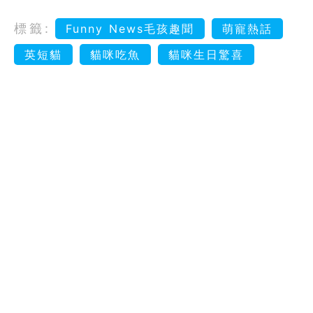
標籤:
Funny News毛孩趣聞
萌寵熱話
英短貓
貓咪吃魚
貓咪生日驚喜