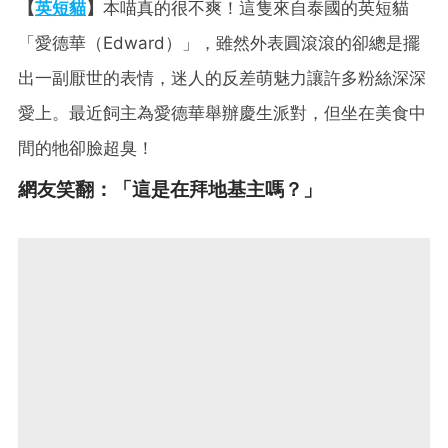
【
英短貓
】
本喵真的很不爽！這隻來自泰國的英短貓
「愛德華（Edward）」，雖然外表圓滾滾的卻總是擺
出一副厭世的表情，迷人的反差萌魅力讓許多粉絲深深
愛上。最近飼主為愛德華舉辦慶生派對，但坐在美食中
間的牠卻臉超臭！
網友笑翻：「這是在拜地基主嗎？」