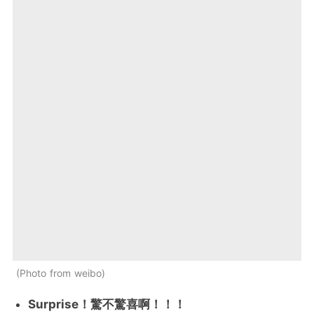
Photo from weibo
Surprise！驚不驚喜啊！！！