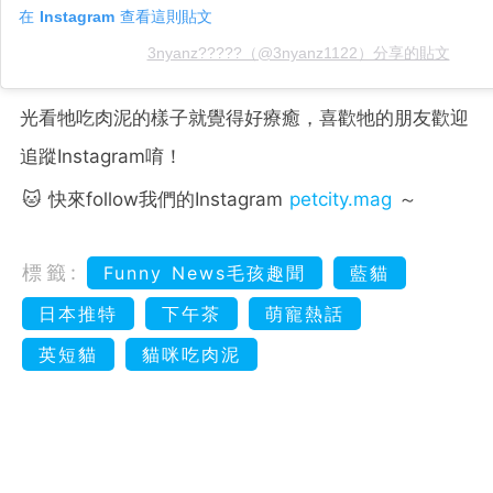
在 Instagram 查看這則貼文
3nyanz?????（@3nyanz1122）分享的貼文
光看牠吃肉泥的樣子就覺得好療癒，喜歡牠的朋友歡迎
追蹤Instagram唷！
🐱 快來follow我們的Instagram
petcity.mag
～
標籤:
Funny News毛孩趣聞
藍貓
日本推特
下午茶
萌寵熱話
英短貓
貓咪吃肉泥