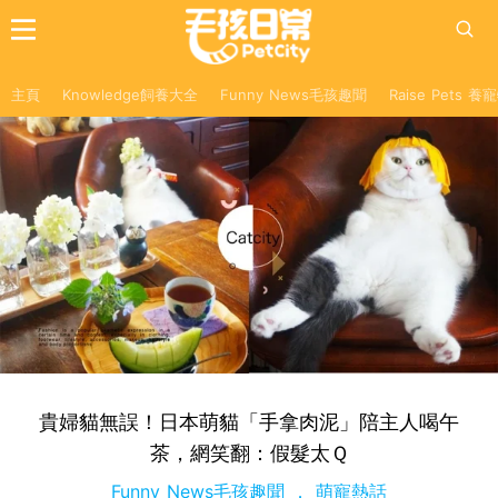
主頁
Knowledge飼養大全
Funny News毛孩趣聞
Raise Pets 
貴婦貓無誤！日本萌貓「手拿肉泥」陪主人喝午
茶，網笑翻：假髮太Ｑ
Funny News毛孩趣聞
萌寵熱話