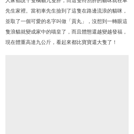
人家都說十隻橘貓九隻胖，而這隻特別胖的貓咪就在車
先生家裡。當初車先生撿到了這隻在路邊流浪的貓咪，
並取了一個可愛的名字叫做「貢丸」，沒想到一轉眼這
隻浪貓就變成家中的喵皇了，而且體態還越變越發福，
現在體重高達九公斤，看起來都比寶寶還大隻了！