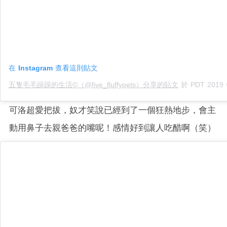
在 Instagram 查看這則貼文
五隻毛毛躁躁的生活©️（@five_fluffypets）分享的貼文
於
PDT 2019 年 6月 
可洛超愛把拔，奴才笑說已經到了一個狂熱地步，會主
動用鼻子去親爸爸的嘴呢！感情好到讓人吃醋啊（笑）