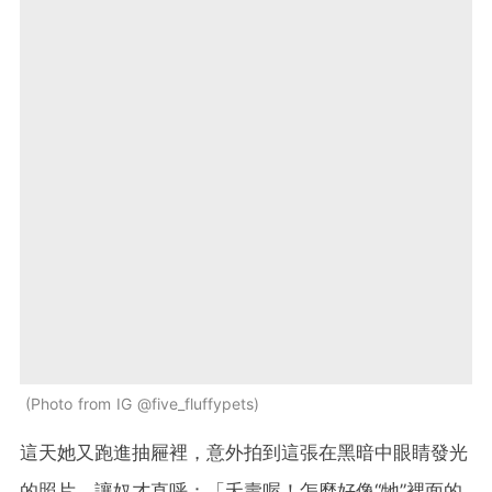
Photo from IG @five_fluffypets
這天她又跑進抽屜裡，意外拍到這張在黑暗中眼睛發光
的照片，讓奴才直呼：「夭壽喔！怎麼好像“牠”裡面的