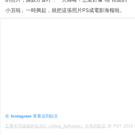
小丑啦」一時興起，就把這張照片PS成電影海報啦。
在 Instagram 查看這則貼文
五隻毛毛躁躁的生活©️（@five_fluffypets）分享的貼文
於
PDT 2019 年 6月 