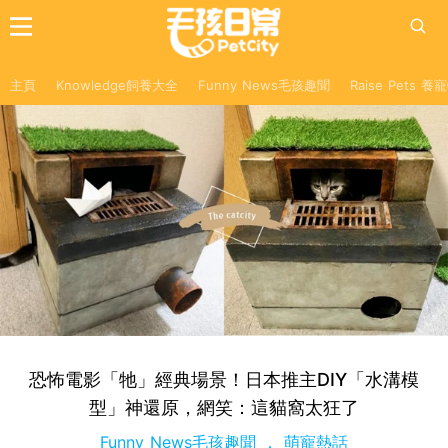
主頁
Knowledge飼養大全
Funny News毛孩趣聞
Raise Pets 
恐怖電影「牠」經典場景！日本推主DIY「水溝模
型」神還原，網笑：這貓窩太狂了
Funny News毛孩趣聞
萌寵熱話