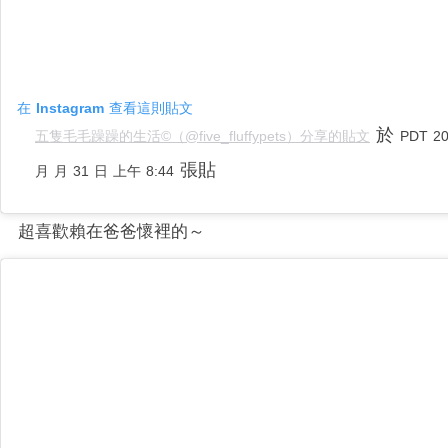
在 Instagram 查看這則貼文
於
五隻毛毛躁躁的生活©️（@five_fluffypets）分享的貼文
PDT 2
張貼
月 月 31 日 上午 8:44
超喜歡賴在爸爸懷裡的～