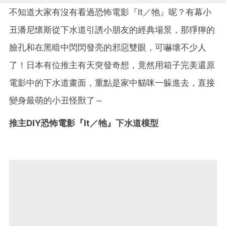
不知道大家有沒有看過恐怖電影『It／牠』呢？有幕小
丑潘尼懷斯從下水道引誘小朋友的經典場景，那猙獰的
臉孔和在黑暗中閃閃發亮的邪惡雙眼，可嚇壞不少人
了！日本有位推主有天突發奇想，竟然用箱子完美還原
電影中的下水道畫面，重點是家中貓咪一躲進去，直接
變身最萌的小丑怪獸了～
推主DIY恐怖電影『It／牠』下水道模型