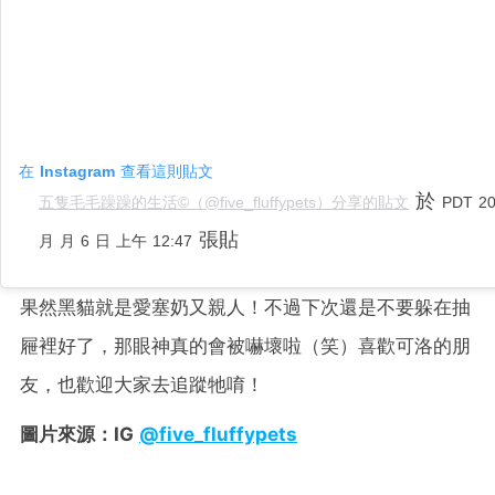
在 Instagram 查看這則貼文
於
五隻毛毛躁躁的生活©️（@five_fluffypets）分享的貼文
PDT 2
張貼
月 月 6 日 上午 12:47
果然黑貓就是愛塞奶又親人！不過下次還是不要躲在抽
屜裡好了，那眼神真的會被嚇壞啦（笑）喜歡可洛的朋
友，也歡迎大家去追蹤牠唷！
圖片來源：IG
@five_fluffypets