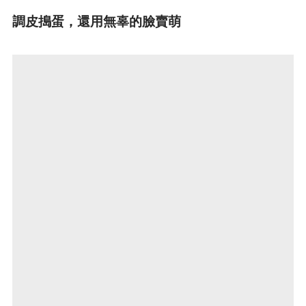
調
皮搗蛋，還用無辜的臉賣萌