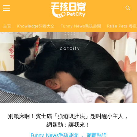
主頁
Knowledge飼養大全
Funny News毛孩趣聞
Raise Pets 
別賴床啊！賓士貓「強迫吸肚法」想叫醒小主人，
網暴動：讓我來！
Funny News毛孩趣聞
萌寵熱話