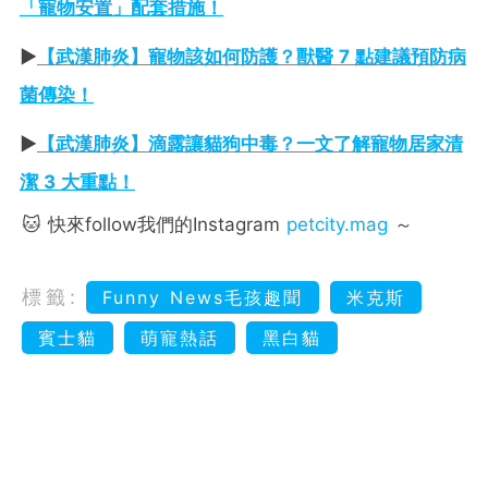
「寵物安置」配套措施！
►
【武漢肺炎】寵物該如何防護？獸醫 7 點建議預防病
菌傳染！
►
【武漢肺炎】滴露讓貓狗中毒？一文了解寵物居家清
潔 3 大重點！
🐱 快來follow我們的Instagram
petcity.mag
～
標籤:
Funny News毛孩趣聞
米克斯
賓士貓
萌寵熱話
黑白貓