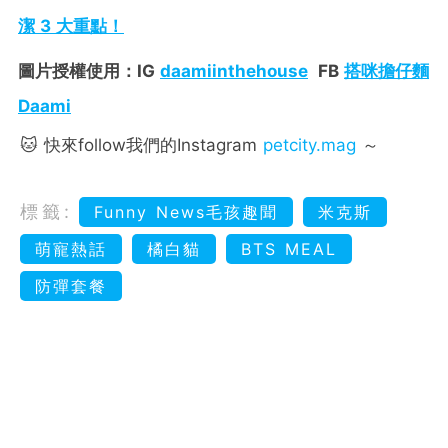
潔 3 大重點！
圖片授權使用：IG
daamiinthehouse
FB
搭咪擔仔麵
Daami
🐱 快來follow我們的Instagram
petcity.mag
～
標籤:
Funny News毛孩趣聞
米克斯
萌寵熱話
橘白貓
BTS MEAL
防彈套餐