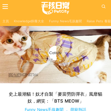
主頁
Knowledge飼養大全
Funny News毛孩趣聞
Raise Pets 
史上最潮貓！奴才自製「麥當勞防彈衣」風靡貓
奴，網笑：「BTS MEOW」
Funny News毛孩趣聞
萌寵熱話