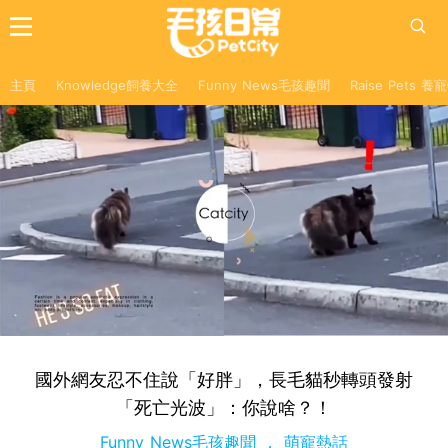
主頁
Knowledge飼養大全
Funny News毛孩趣聞
Raise Pets 
國外網友忍不住說「好胖」，長毛貓秒轉頭發射
「死亡光波」：你說啥？！
Funny News毛孩趣聞
萌寵熱話