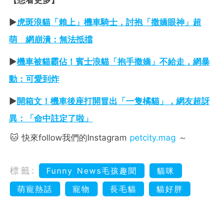
【想看更多】
►
虎斑浪貓「賴上」機車騎士，討抱「撒嬌眼神」超
萌 網崩潰：無法抵擋
►
機車被貓霸佔！賓士浪貓「抱手撒嬌」不給走，網暴
動：可愛到炸
►
開箱文！機車後座打開冒出「一隻橘貓」，網友超訝
異：「命中註定了啦」
🐱 快來follow我們的Instagram
petcity.mag
～
標籤:
Funny News毛孩趣聞
貓咪
萌寵熱話
寵物
長毛貓
貓好胖