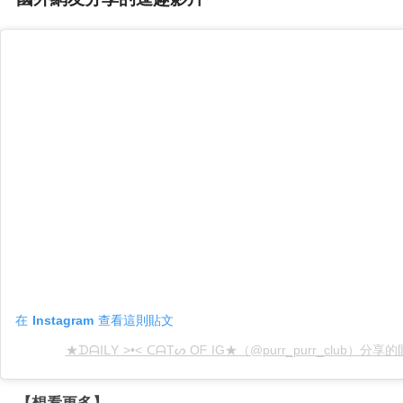
在 Instagram 查看這則貼文
★ᗪᗩIᒪY >•< ᑕᗩTᔕ Oᖴ IG★（@purr_purr_club）分享