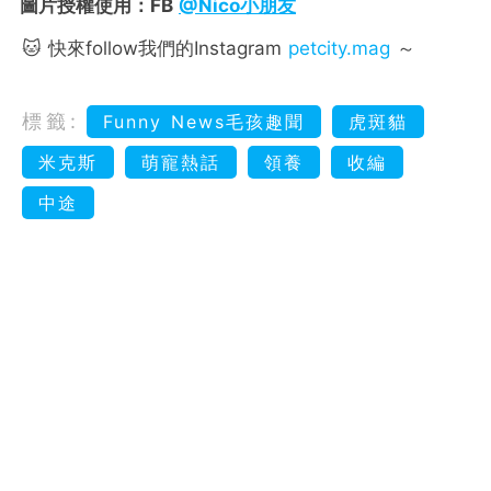
圖片授權使用：FB
@Nico小朋友
🐱 快來follow我們的Instagram
petcity.mag
～
標籤:
Funny News毛孩趣聞
虎斑貓
米克斯
萌寵熱話
領養
收編
中途