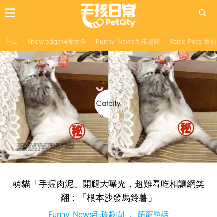
主頁
Knowledge飼養大全
Funny News毛孩趣聞
Raise Pets 
萌貓「手握肉泥」開腿大曝光，超難看吃相讓網笑
翻：「根本沙發馬鈴薯」
Funny News毛孩趣聞
萌寵熱話