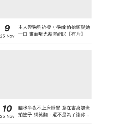
9
主人帶狗狗祈禱 小狗偷偷抬頭親她
一口 畫面曝光惹哭網民【有片】
25 Nov
10
貓咪半夜不上床睡覺 竟在書桌加班
拍蚊子 網笑翻：還不是為了讓你睡
25 Nov
個好覺