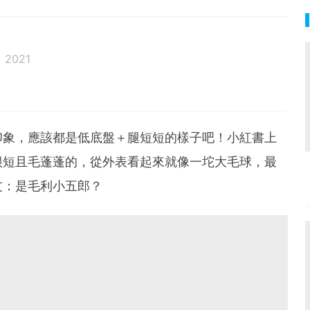
 2021
邦生活♥性格像貓一樣女子
印象，應該都是低底盤＋腿短短的樣子吧！小紅書上
很短且毛蓬蓬的，從外表看起來就像一坨大毛球，最
友：是毛利小五郎？