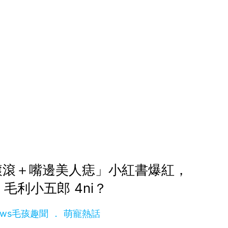
滾滾＋嘴邊美人痣」小紅書爆紅，
毛利小五郎 4ni？
News毛孩趣聞
萌寵熱話