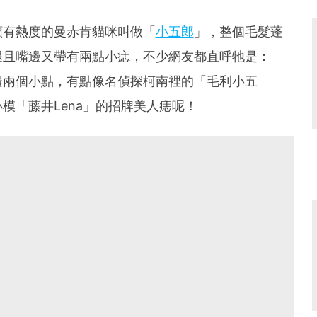
頗有熱度的曼赤肯貓咪叫做「
小五郎
」，整個毛髮蓬
腿且嘴邊又帶有兩點小痣，不少網友都直呼牠是：
邊兩個小點，有點像名偵探柯南裡的「毛利小五
模「藤井Lena」的招牌美人痣呢！