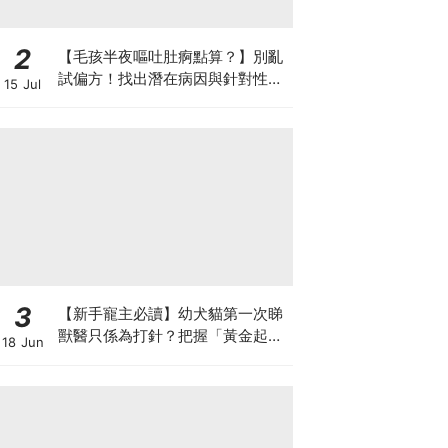
2
【毛孩半夜嘔吐肚痾點算？】別亂
試偏方！找出潛在病因與針對性營
15 Jul
養方案
3
【新手寵主必讀】幼犬貓第一次睇
獸醫只係為打針？把握「黃金起跑
18 Jun
線」建立專屬健康基底