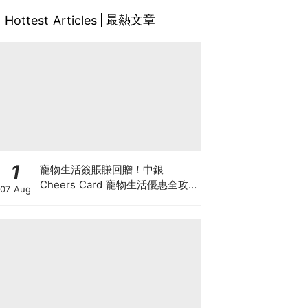
最熱文章
Hottest Articles
1
寵物生活簽賬賺回贈！中銀
Cheers Card 寵物生活優惠全攻
07 Aug
略：簽賬賺高達4%回贈+抽獎贏豪
華寵物游泳體驗