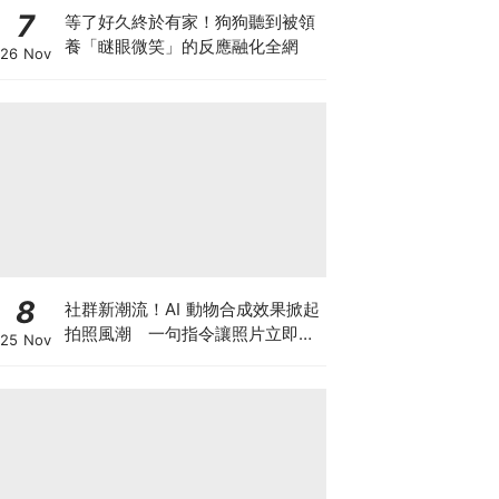
7
等了好久終於有家！狗狗聽到被領
養「瞇眼微笑」的反應融化全網
26 Nov
8
社群新潮流！AI 動物合成效果掀起
拍照風潮 一句指令讓照片立即升
25 Nov
級