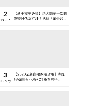
2
【新手寵主必讀】幼犬貓第一次睇
獸醫只係為打針？把握「黃金起跑
18 Jun
線」建立專屬健康基底
3
【2026全新寵物保險攻略】豐隆
寵物保險 化療+CT檢查有得
06 May
Claim！