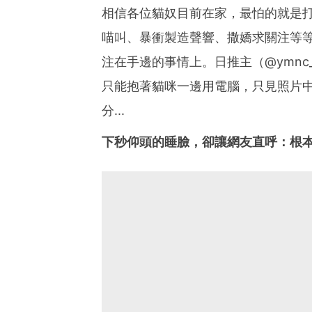
相信各位貓奴目前在家，最怕的就是
喵叫、暴衝製造聲響、撒嬌求關注等
注在手邊的事情上。日推主（@ymnc
只能抱著貓咪一邊用電腦，只見照片
分...
下秒仰頭的睡臉，卻讓網友直呼：根