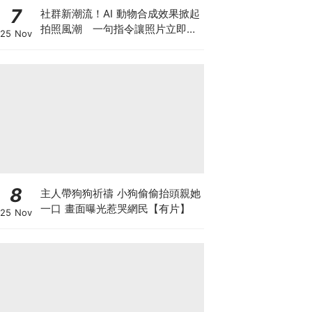
7
社群新潮流！AI 動物合成效果掀起
拍照風潮 一句指令讓照片立即升
25 Nov
級
8
主人帶狗狗祈禱 小狗偷偷抬頭親她
一口 畫面曝光惹哭網民【有片】
25 Nov