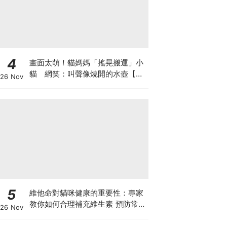
4
畫面太萌！貓媽媽「搖晃搬運」小
貓 網笑：叫聲像燒開的水壺【有
26 Nov
片】
5
維他命對貓咪健康的重要性：專家
教你如何合理補充維生素 預防常見
26 Nov
健康問題！