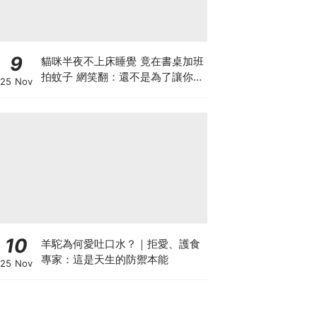
9
貓咪半夜不上床睡覺 竟在書桌加班
拍蚊子 網笑翻：還不是為了讓你睡
25 Nov
個好覺
10
羊駝為何愛吐口水？｜拒愛、護食
專家：這是天生的防禦本能
25 Nov