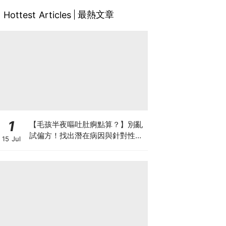
最熱文章
Hottest Articles
1
【毛孩半夜嘔吐肚痾點算？】別亂
試偏方！找出潛在病因與針對性營
15 Jul
養方案