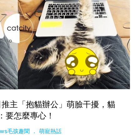
日推主「抱貓辦公」萌臉干擾，貓
：要怎麼專心！
News毛孩趣聞
萌寵熱話