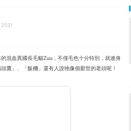
 2021
邦生活♥性格像貓一樣女子
的混血異國長毛貓Zuu，不僅毛色十分特別，就連身
貓頭鷹」、「飯糰」還有人說牠像個厭世的老頭呢！
！