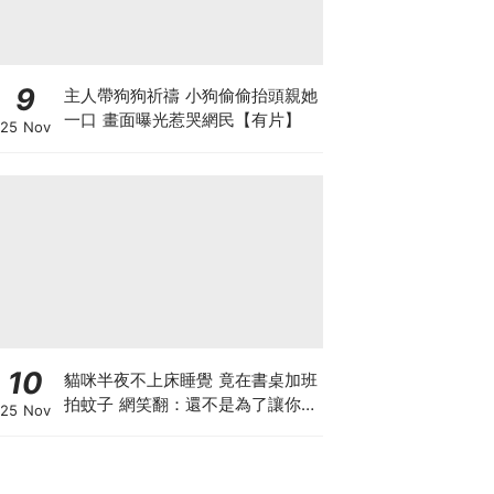
9
主人帶狗狗祈禱 小狗偷偷抬頭親她
一口 畫面曝光惹哭網民【有片】
25 Nov
10
貓咪半夜不上床睡覺 竟在書桌加班
拍蚊子 網笑翻：還不是為了讓你睡
25 Nov
個好覺