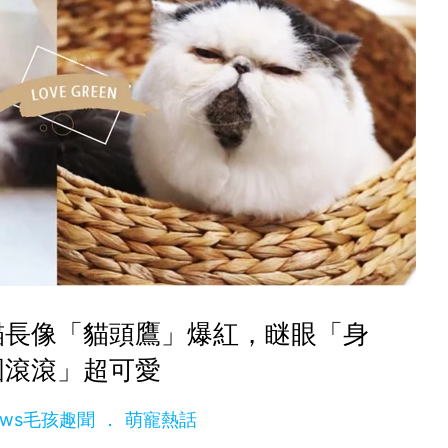
貓長像「貓頭鷹」爆紅，瞇眼「身
圓滾滾」超可愛
News毛孩趣聞
萌寵熱話