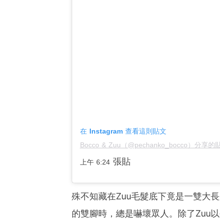
在 Instagram 查看這則貼文
Bocco & Zuu（@pechanko_bocco）分享的
張貼
上午 6:24
殊不知藏在Zuu毛髮底下竟是一雙大
的雙腳時，總是嚇壞眾人。除了Zuu