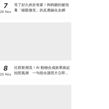
7
等了好久終於有家！狗狗聽到被領
養「瞇眼微笑」的反應融化全網
26 Nov
8
社群新潮流！AI 動物合成效果掀起
拍照風潮 一句指令讓照片立即升
25 Nov
級