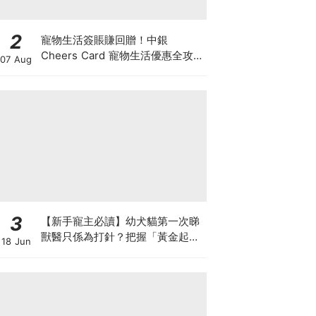
2
寵物生活簽賬賺回贈！中銀
Cheers Card 寵物生活優惠全攻
07 Aug
略：簽賬賺高達4%回贈+抽獎贏豪
華寵物游泳體驗
3
【新手寵主必讀】幼犬貓第一次睇
獸醫只係為打針？把握「黃金起跑
18 Jun
線」建立專屬健康基底