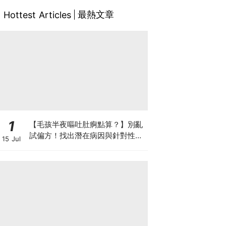
最熱文章
Hottest Articles
1
【毛孩半夜嘔吐肚痾點算？】別亂
試偏方！找出潛在病因與針對性營
15 Jul
養方案