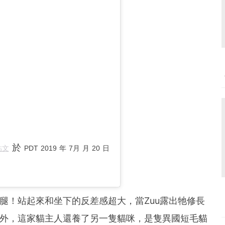
於
貼文
PDT 2019 年 7月 月 20 日
長腿！站起來和坐下的反差感超大，當Zuu露出牠修長
以外，這家貓主人還養了另一隻貓咪，是隻異國短毛貓