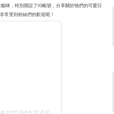
隻貓咪，特別開設了IG帳號，分享關於牠們的可愛日
，非常受到粉絲們的歡迎呢！
貼文
於
PDT 2019 年 7月 月 10 日 上午 5:42
張貼