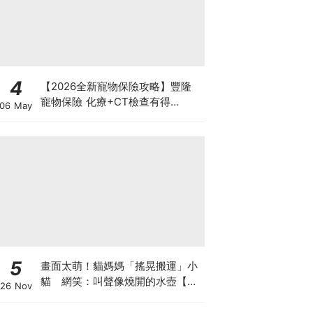
4
【2026全新寵物保險攻略】豐隆
寵物保險 化療+CT檢查有得
06 May
Claim！
5
畫面太萌！貓媽媽「搖晃搬運」小
貓 網笑：叫聲像燒開的水壺【有
26 Nov
片】