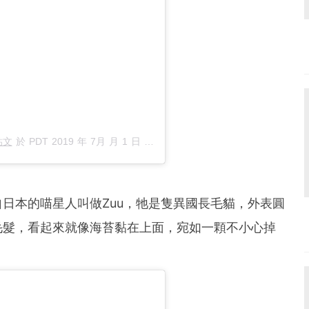
貼文
於
PDT 2019 年 7月 月 1 日 下午 5:44
張貼
日本的喵星人叫做Zuu，牠是隻異國長毛貓，外表圓
毛髮，看起來就像海苔黏在上面，宛如一顆不小心掉