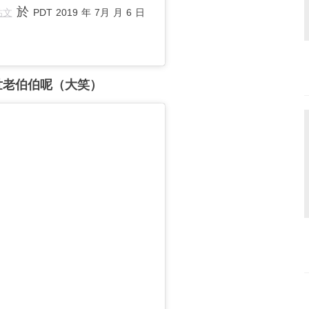
於
貼文
PDT 2019 年 7月 月 6 日
世老伯伯呢（大笑）