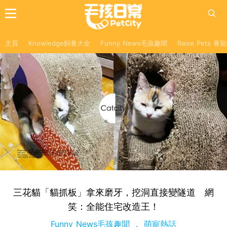
主頁
Knowledge飼養大全
Funny News毛孩趣聞
Raise Pets 
三花貓「貓抓板」拿來磨牙，挖洞直接變隧道 網
笑：全能住宅改造王！
Funny News毛孩趣聞
萌寵熱話