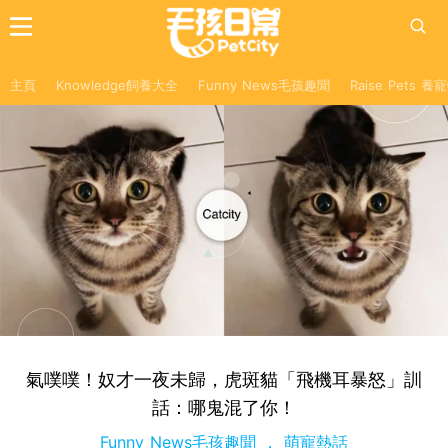
主頁
Knowledge飼養大全
Funny News毛孩趣聞
Raise Pets 
氣噗噗！奴才一夜未歸，虎斑貓「飛機耳暴怒」訓
話：哪鬼混了你！
Funny News毛孩趣聞
萌寵熱話