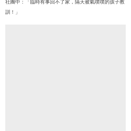
社團中：「臨時有事回不了家，隔天被氣噗噗的孩子教
訓！」