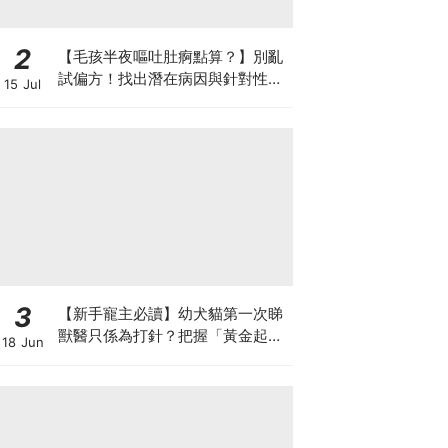
2
【毛孩半夜嘔吐肚痾點算？】別亂
試偏方！找出潛在病因與針對性營
15 Jul
養方案
3
【新手寵主必讀】幼犬貓第一次睇
獸醫只係為打針？把握「黃金起跑
18 Jun
線」建立專屬健康基底