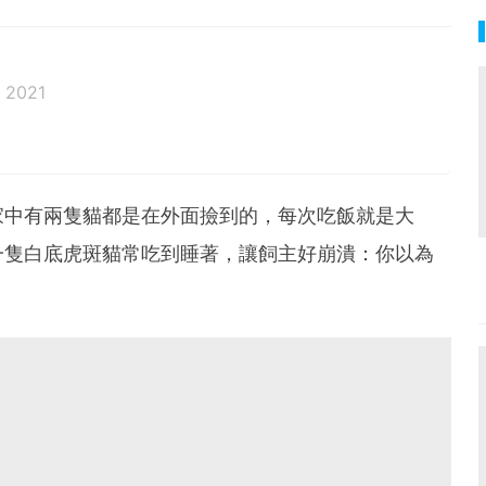
 2021
邦生活♥性格像貓一樣女子
家中有兩隻貓都是在外面撿到的，每次吃飯就是大
一隻白底虎斑貓常吃到睡著，讓飼主好崩潰：你以為