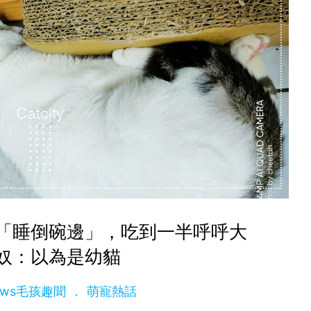
「睡倒碗邊」，吃到一半呼呼大
奴：以為是幼貓
News毛孩趣聞
萌寵熱話