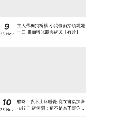
9
主人帶狗狗祈禱 小狗偷偷抬頭親她
一口 畫面曝光惹哭網民【有片】
25 Nov
10
貓咪半夜不上床睡覺 竟在書桌加班
拍蚊子 網笑翻：還不是為了讓你睡
25 Nov
個好覺