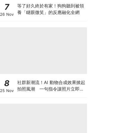
7
等了好久終於有家！狗狗聽到被領
養「瞇眼微笑」的反應融化全網
26 Nov
8
社群新潮流！AI 動物合成效果掀起
拍照風潮 一句指令讓照片立即升
25 Nov
級