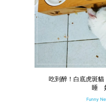
吃到醉！白底虎斑貓
睡 
Funny 