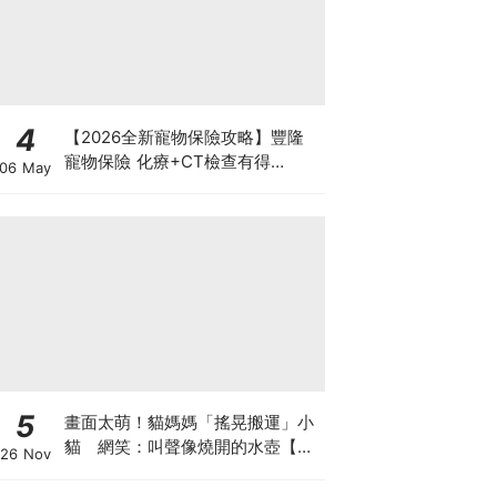
4
【2026全新寵物保險攻略】豐隆
寵物保險 化療+CT檢查有得
06 May
Claim！
5
畫面太萌！貓媽媽「搖晃搬運」小
貓 網笑：叫聲像燒開的水壺【有
26 Nov
片】