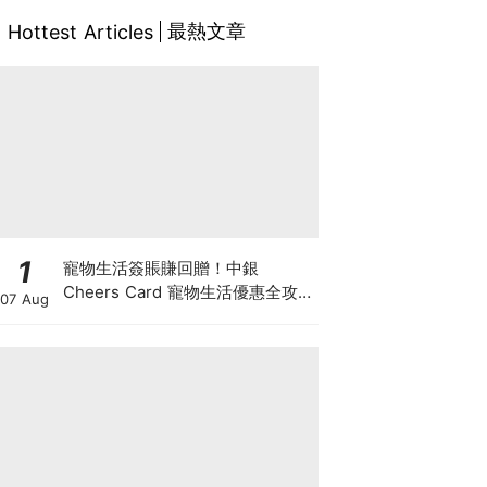
最熱文章
Hottest Articles
1
寵物生活簽賬賺回贈！中銀
Cheers Card 寵物生活優惠全攻
07 Aug
略：簽賬賺高達4%回贈+抽獎贏豪
華寵物游泳體驗