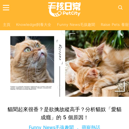
主頁
Knowledge飼養大全
Funny News毛孩趣聞
Raise Pets 
貓聞起來很香？是欲擒故縱高手？分析貓奴「愛貓
成癮」的 5 個原因！
Funny News毛孩趣聞
萌寵熱話