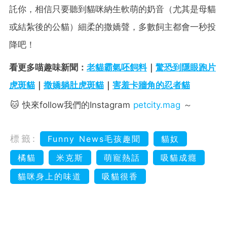
託你，相信只要聽到貓咪納生軟萌的奶音（尤其是母貓
或結紮後的公貓）細柔的撒嬌聲，多數飼主都會一秒投
降吧！
看更多喵趣味新聞：
老貓霸氣呸飼料
｜
驚恐到隱眼跑片
虎斑貓
｜
撒嬌躺肚虎斑貓
｜
害羞卡牆角的忍者貓
🐱 快來follow我們的Instagram
petcity.mag
～
標籤:
Funny News毛孩趣聞
貓奴
橘貓
米克斯
萌寵熱話
吸貓成癮
貓咪身上的味道
吸貓很香