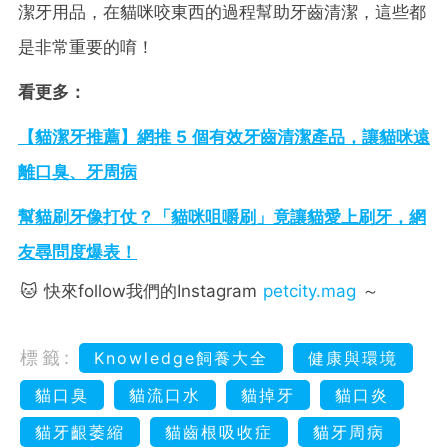
潔牙用品，在貓咪咬東西的過程幫助牙齒清潔，這些都
是非常重要的唷！
看更多：
【貓潔牙推薦】網推 5 個有效牙齒清潔產品，讓貓咪遠
離口臭、牙周病
幫貓刷牙像打仗？「貓咪咀嚼刷」竟讓貓愛上刷牙，網
友尋問度爆表！
🐱 快來follow我們的Instagram
petcity.mag
～
標籤:
Knowledge飼養大全
健康與環境
貓口臭
貓流口水
貓掉牙
貓口炎
貓牙齦萎縮
貓齒根吸收症
貓牙周病