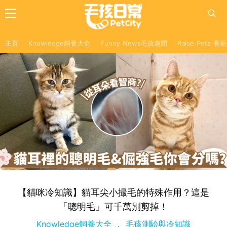
主頁
Knowledge飼養大全
Funny News毛孩趣聞
Raise Pets 
【貓咪冷知識】貓耳尖小撮毛的特殊作用？這是
「聰明毛」可千萬別剪掉！
Knowledge飼養大全
毛孩測驗與冷知識