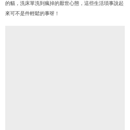
的貓，洗床單洗到瘋掉的厭世心態，這些生活瑣事說起
來可不是件輕鬆的事呀！