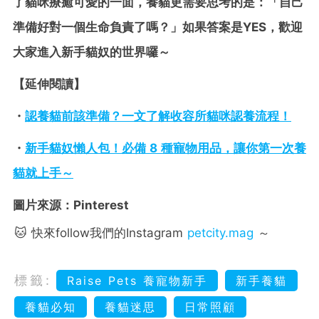
了貓咪療癒可愛的一面，養貓更需要思考的是：「自己
準備好對一個生命負責了嗎？」如果答案是YES，歡迎
大家進入新手貓奴的世界囉～
【延伸閱讀】
・
認養貓前該準備？一文了解收容所貓咪認養流程！
・
新手貓奴懶人包！必備 8 種寵物用品，讓你第一次養
貓就上手～
圖片來源：Pinterest
🐱 快來follow我們的Instagram
petcity.mag
～
標籤:
Raise Pets 養寵物新手
新手養貓
養貓必知
養貓迷思
日常照顧