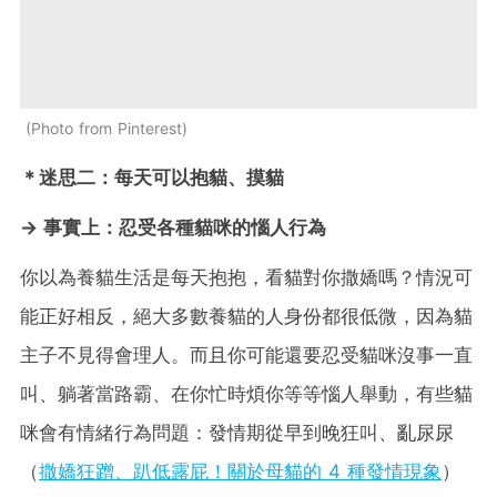
Photo from Pinterest
＊
迷思二：每天可以抱貓、摸貓
→ 事實上：
忍受各種貓咪的惱人行為
你以為養貓生活是每天抱抱，看貓對你撒嬌嗎？情況可
能正好相反，絕大多數養貓的人身份都很低微，因為貓
主子不見得會理人。而且你可能還要忍受貓咪沒事一直
叫、躺著當路霸、在你忙時煩你等等惱人舉動，有些貓
咪會有情緒行為問題：發情期從早到晚狂叫、亂尿尿
（
撒嬌狂蹭、趴低露屁！關於母貓的 4 種發情現象
）