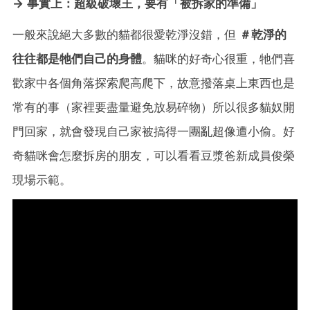
→ 事實上：超級破壞王，
要有「被拆家的準備」
一般來說絕大多數的貓都很愛乾淨沒錯，但
＃乾淨的
往往都是牠們自己的身體
。貓咪的好奇心很重，牠們喜
歡家中各個角落探索爬高爬下，故意撥落桌上東西也是
常有的事（家裡要盡量避免放易碎物）所以很多貓奴開
門回家，就會發現自己家被搞得一團亂超像遭小偷。好
奇貓咪會怎麼拆房的朋友，可以看看豆漿爸新成員俊榮
現場示範。