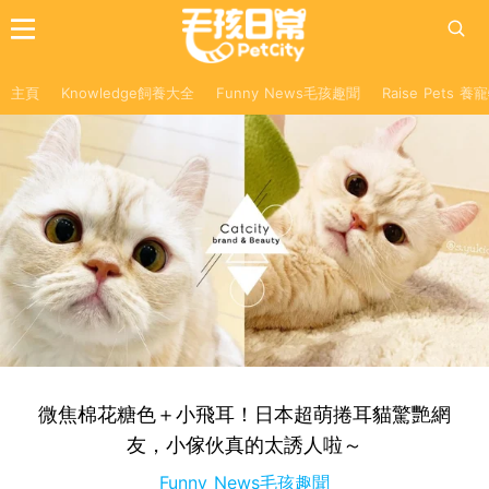
主頁
Knowledge飼養大全
Funny News毛孩趣聞
Raise Pets 
微焦棉花糖色＋小飛耳！日本超萌捲耳貓驚艷網
友，小傢伙真的太誘人啦～
Funny News毛孩趣聞