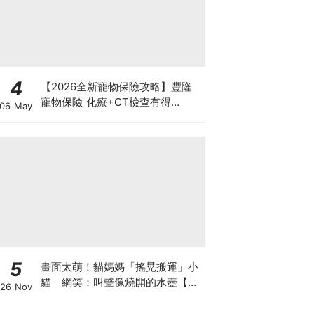
4
【2026全新寵物保險攻略】豐隆
寵物保險 化療+CT檢查有得
06 May
Claim！
5
畫面太萌！貓媽媽「搖晃搬運」小
貓 網笑：叫聲像燒開的水壺【有
26 Nov
片】