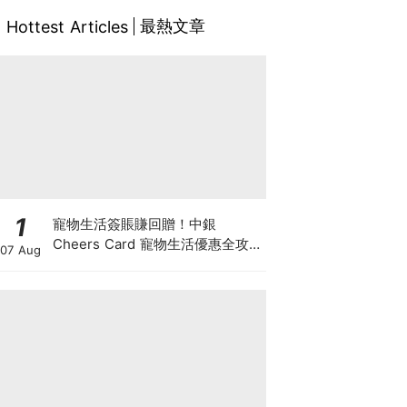
最熱文章
Hottest Articles
1
寵物生活簽賬賺回贈！中銀
Cheers Card 寵物生活優惠全攻
07 Aug
略：簽賬賺高達4%回贈+抽獎贏豪
華寵物游泳體驗