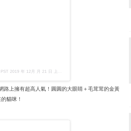
於
PST 2019 年 12月 月 21 日 上午 11:04
張貼
，在網路上擁有超高人氣！圓圓的大眼睛＋毛茸茸的金黃
在的貓咪！