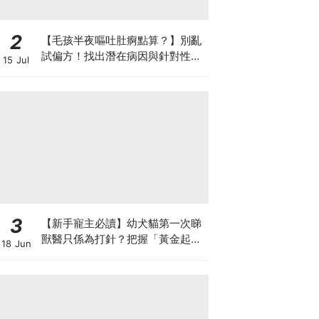
2
【毛孩半夜嘔吐肚痾點算？】別亂
試偏方！找出潛在病因與針對性營
15 Jul
養方案
3
【新手寵主必讀】幼犬貓第一次睇
獸醫只係為打針？把握「黃金起跑
18 Jun
線」建立專屬健康基底