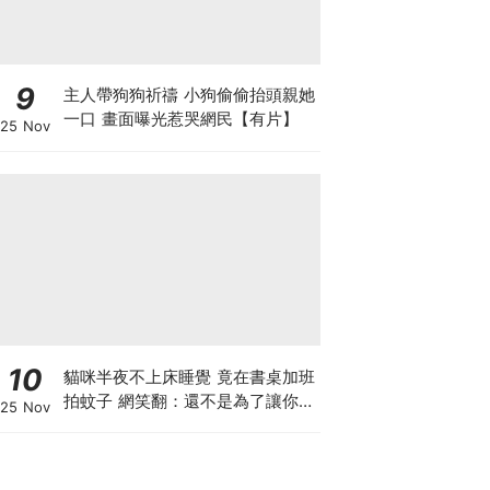
9
主人帶狗狗祈禱 小狗偷偷抬頭親她
一口 畫面曝光惹哭網民【有片】
25 Nov
10
貓咪半夜不上床睡覺 竟在書桌加班
拍蚊子 網笑翻：還不是為了讓你睡
25 Nov
個好覺