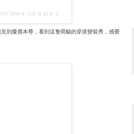
於
PST 2019 年 11月 月 13 日 上午 11:28
張貼
能見到麋鹿本尊，看到這隻萌貓的穿搭變裝秀，感覺
～