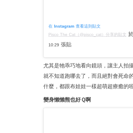
在 Instagram 查看這則貼文
Pisco The Cat（@pisco_cat）分享的貼文
張貼
10:29
尤其是牠乖巧地看向鏡頭，讓主人拍
就不知道跑哪去了，而且絕對會死命的
什麼，都跟布娃娃一樣超萌超療癒的
變身懶懶熊也好Ｑ啊