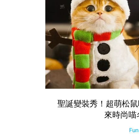
聖誕變裝秀！超萌松鼠喵
來時尚喵
Fu