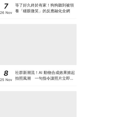
7
等了好久終於有家！狗狗聽到被領
養「瞇眼微笑」的反應融化全網
26 Nov
8
社群新潮流！AI 動物合成效果掀起
拍照風潮 一句指令讓照片立即升
25 Nov
級