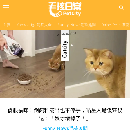
主頁
Knowledge飼養大全
Funny News毛孩趣聞
Raise Pets 
傻眼貓咪！倒飼料滿出也不停手，喵星人嚇傻狂後
退：「奴才壞掉了！」
Funny News毛孩趣聞