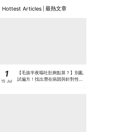
最熱文章
Hottest Articles
1
【毛孩半夜嘔吐肚痾點算？】別亂
試偏方！找出潛在病因與針對性營
15 Jul
養方案