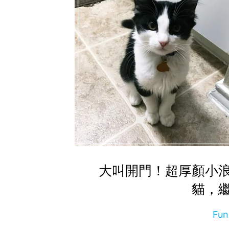
大叫開門！超厚顏小
貓，
Fu