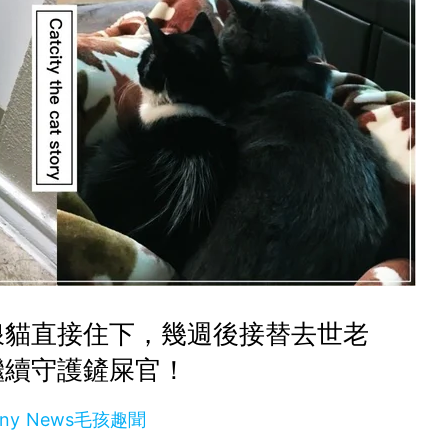
浪貓直接住下，幾週後接替去世老
繼續守護鏟屎官！
nny News毛孩趣聞