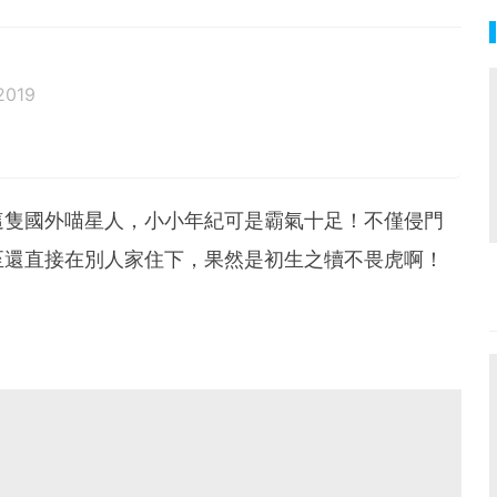
2019
邦生活♥性格像貓一樣女子
這隻國外喵星人，小小年紀可是霸氣十足！不僅侵門
至還直接在別人家住下，果然是初生之犢不畏虎啊！