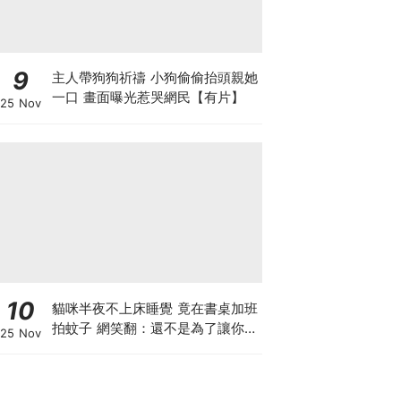
9
主人帶狗狗祈禱 小狗偷偷抬頭親她
一口 畫面曝光惹哭網民【有片】
25 Nov
10
貓咪半夜不上床睡覺 竟在書桌加班
拍蚊子 網笑翻：還不是為了讓你睡
25 Nov
個好覺