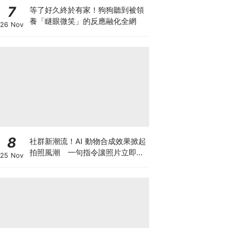
7
等了好久終於有家！狗狗聽到被領
養「瞇眼微笑」的反應融化全網
26 Nov
8
社群新潮流！AI 動物合成效果掀起
拍照風潮 一句指令讓照片立即升
25 Nov
級