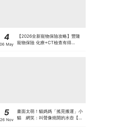
4
【2026全新寵物保險攻略】豐隆
寵物保險 化療+CT檢查有得
06 May
Claim！
5
畫面太萌！貓媽媽「搖晃搬運」小
貓 網笑：叫聲像燒開的水壺【有
26 Nov
片】