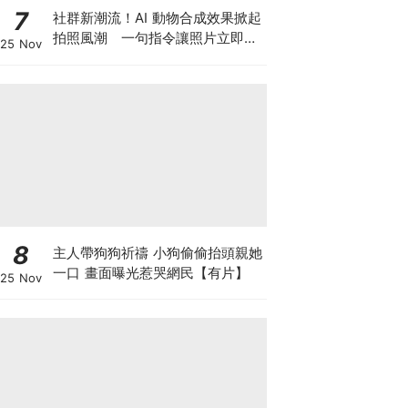
7
社群新潮流！AI 動物合成效果掀起
拍照風潮 一句指令讓照片立即升
25 Nov
級
8
主人帶狗狗祈禱 小狗偷偷抬頭親她
一口 畫面曝光惹哭網民【有片】
25 Nov