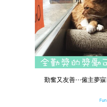
勤奮又友善⋯僱主夢寐
Fu