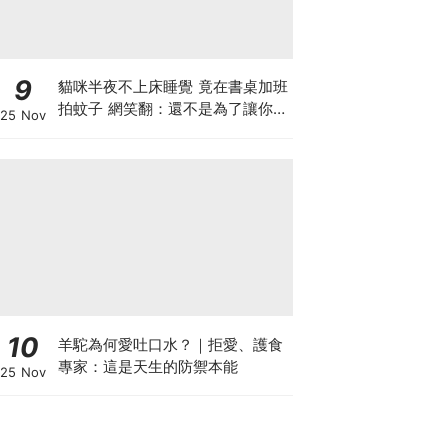
9
貓咪半夜不上床睡覺 竟在書桌加班
拍蚊子 網笑翻：還不是為了讓你睡
25 Nov
個好覺
10
羊駝為何愛吐口水？｜拒愛、護食
專家：這是天生的防禦本能
25 Nov