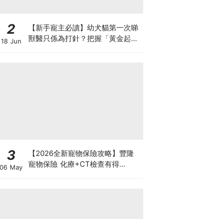
2
【新手寵主必讀】幼犬貓第一次睇
獸醫只係為打針？把握「黃金起跑
18 Jun
線」建立專屬健康基底
3
【2026全新寵物保險攻略】豐隆
寵物保險 化療+CT檢查有得
06 May
Claim！