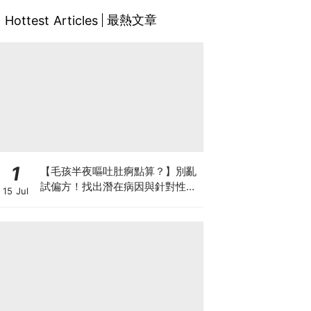
最熱文章
Hottest Articles
1
【毛孩半夜嘔吐肚痾點算？】別亂
試偏方！找出潛在病因與針對性營
15 Jul
養方案