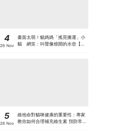
4
畫面太萌！貓媽媽「搖晃搬運」小
貓 網笑：叫聲像燒開的水壺【有
26 Nov
片】
5
維他命對貓咪健康的重要性：專家
教你如何合理補充維生素 預防常見
26 Nov
健康問題！