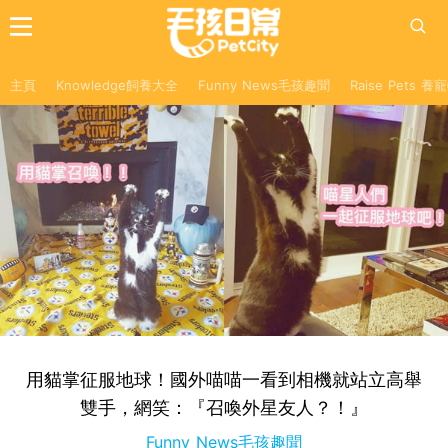
主頁
Knowledge飼養大全
Funny News毛孩趣聞
Raise Pets 
用貓掌征服地球！國外喵喵一看到相機就站立高舉
雙手，網笑：『召喚外星友人？！』
Funny News毛孩趣聞