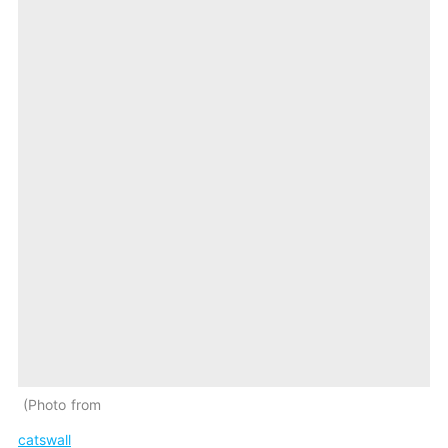
Photo from
catswall