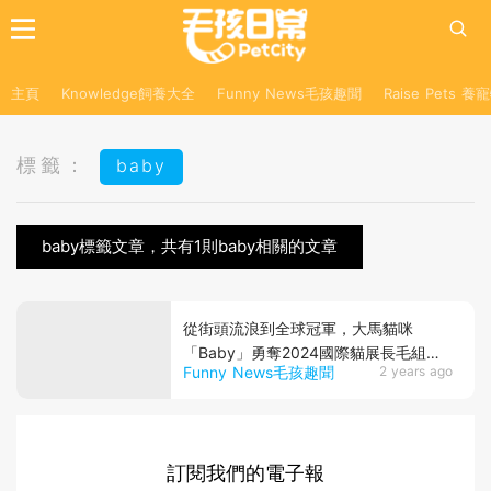
主頁
Knowledge飼養大全
Funny News毛孩趣聞
Raise Pets 
標籤：
baby
baby標籤文章，共有1則baby相關的文章
從街頭流浪到全球冠軍，大馬貓咪
「Baby」勇奪2024國際貓展長毛組冠
Funny News毛孩趣聞
2 years ago
軍
訂閱我們的電子報