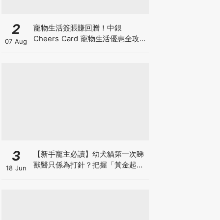
2
寵物生活簽賬賺回贈！中銀
Cheers Card 寵物生活優惠全攻
07 Aug
略：簽賬賺高達4%回贈+抽獎贏豪
華寵物游泳體驗
3
【新手寵主必讀】幼犬貓第一次睇
獸醫只係為打針？把握「黃金起跑
18 Jun
線」建立專屬健康基底