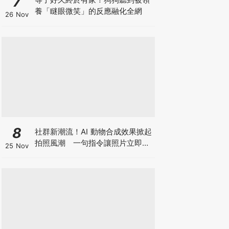
7
養「瞇眼微笑」的反應融化全網
26 Nov
8
社群新潮流！AI 動物合成效果掀起
拍照風潮 一句指令讓照片立即升
25 Nov
級