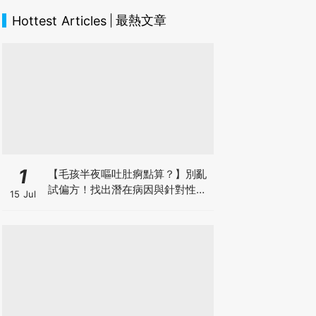
最熱文章
Hottest Articles
1
【毛孩半夜嘔吐肚痾點算？】別亂
試偏方！找出潛在病因與針對性營
15 Jul
養方案