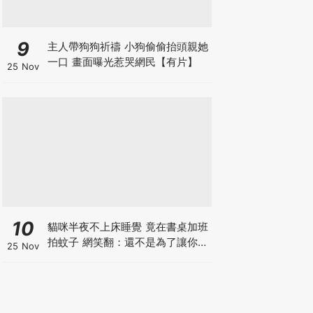
9
主人帶狗狗祈禱 小狗偷偷抬頭親她
一口 畫面曝光惹哭網民【有片】
25 Nov
10
貓咪半夜不上床睡覺 竟在書桌加班
拍蚊子 網笑翻：還不是為了讓你睡
25 Nov
個好覺