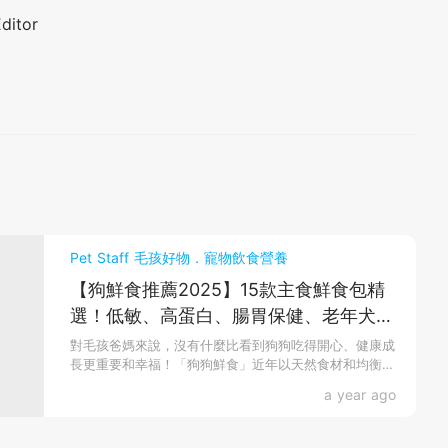
Editor
Pet Staff 毛孩好物．寵物飲食營養
【狗鮮食推薦2025】15款主食鮮食包精
選！低敏、高蛋白、腸胃保健、老年犬營
養一次看懂！附選購＋保存貼士
對毛孩爸媽來說，沒有什麼比看到狗狗吃得開心、健康成
長更重要和幸福！「狗狗鮮食」近年以天然食材和均衡營
養成為飼...
a year ago