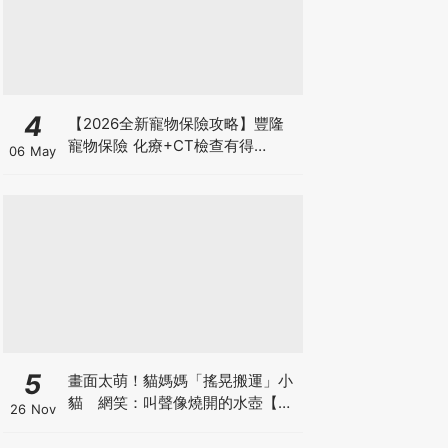
4
【2026全新寵物保險攻略】豐隆
寵物保險 化療+CT檢查有得
06 May
Claim！
5
畫面太萌！貓媽媽「搖晃搬運」小
貓 網笑：叫聲像燒開的水壺【有
26 Nov
片】