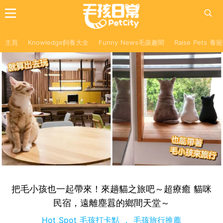
主頁
Knowledge飼養大全
Funny News毛孩趣聞
Raise Pets 
把毛小孩也一起帶來！來趟貓之旅吧～超療癒 貓咪
民宿，遠離塵囂的鄉間天堂～
Hot Spot 毛孩打卡點
毛孩旅行推薦