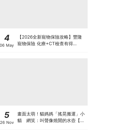
4
【2026全新寵物保險攻略】豐隆
寵物保險 化療+CT檢查有得
06 May
Claim！
5
畫面太萌！貓媽媽「搖晃搬運」小
貓 網笑：叫聲像燒開的水壺【有
26 Nov
片】