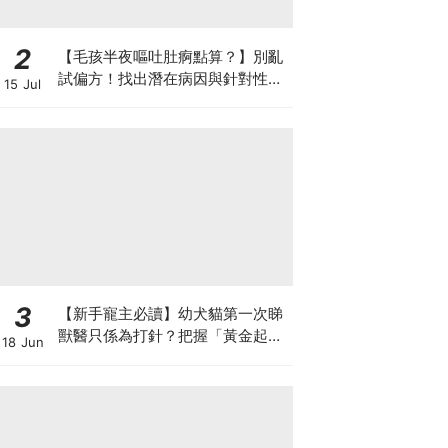
2
【毛孩半夜嘔吐肚痾點算？】別亂
試偏方！找出潛在病因與針對性營
15 Jul
養方案
3
【新手寵主必讀】幼犬貓第一次睇
獸醫只係為打針？把握「黃金起跑
18 Jun
線」建立專屬健康基底