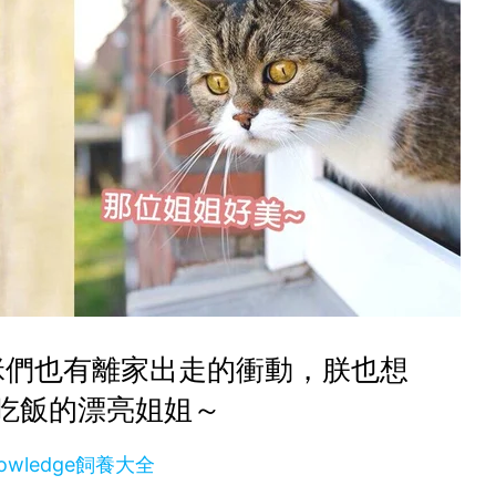
咪們也有離家出走的衝動，朕也想
吃飯的漂亮姐姐～
owledge飼養大全