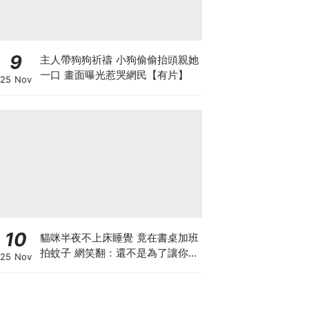
9
主人帶狗狗祈禱 小狗偷偷抬頭親她
一口 畫面曝光惹哭網民【有片】
25 Nov
10
貓咪半夜不上床睡覺 竟在書桌加班
拍蚊子 網笑翻：還不是為了讓你睡
25 Nov
個好覺