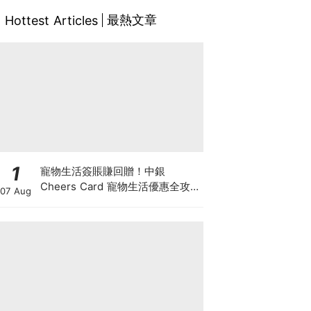
最熱文章
Hottest Articles
1
寵物生活簽賬賺回贈！中銀
Cheers Card 寵物生活優惠全攻
07 Aug
略：簽賬賺高達4%回贈+抽獎贏豪
華寵物游泳體驗