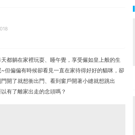
018
每天都躺在家裡玩耍、睡午覺，享受儼如皇上般的生
呢~但偏偏有時候卻看見一直在家待得好好的貓咪，卻
到門開了就想衝出門、看到窗戶開著小縫就想跳出
所以有了離家出走的念頭嗎？