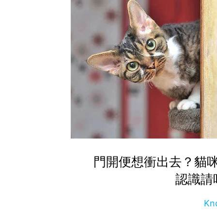
門開便想衝出去？貓
認識請
Kn