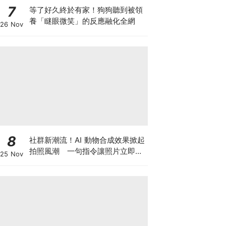
7
等了好久終於有家！狗狗聽到被領
養「瞇眼微笑」的反應融化全網
26 Nov
8
社群新潮流！AI 動物合成效果掀起
拍照風潮 一句指令讓照片立即升
25 Nov
級