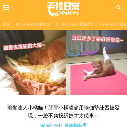
主頁
Knowledge飼養大全
Funny News毛孩趣聞
Raise Pets 
瑜伽達人小橘貓！胖胖小橘貓偷用瑜伽墊練習被發
現，一臉不爽投訴奴才太礙事～
Raise Pets 養寵物新手