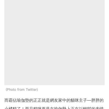
Photo from Twitter
而霸佔瑜伽墊的正正就是網友家中的貓咪主子—胖胖的
小橘貓了！而且貓咪更是在瑜伽墊上正在以輕鬆的表情