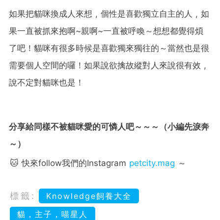
如果把貓咪換成人來想 , 個性是喜歡獨立自主的人 , 如
果一直被抓來抱啊~親啊~一直被呼喚～想想都覺得煩
了吧！貓咪有很多時候是喜歡獨來獨往的～當然也是很
需要個人空間的囉！如果說欲擒故縱對人來說很有效 ,
說不定對貓咪也是！
分享給同樣不被貓咪愛的可憐人吧～～～（小編先淚奔
～）
🐱 快來follow我們的Instagram
petcity.mag
～
標籤:
Knowledge飼養大全
貓，主子，喵星人