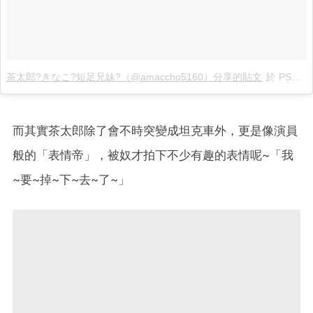
茶太郎?きなこ?短足兄妹?（@amaccho5160）分享的貼文
於
PST 2018 年 2月 月 6 日 上午 1:19
而其實茶太郎除了會不時突變成坦克車外，更是像演員
般的「表情帝」，被奴才拍下不少有趣的表情呢~「我
~要~掉~下~去~了~」