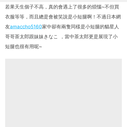
若果天生個子不高，真的會遇上了很多的煩惱~不但買
衣服等等，而且總是會被笑說是小短腿啊！不過日本網
友
amaccho5160
家中卻有兩隻同樣是小短腿的貓星人
哥哥茶太郎跟妹妹きなこ ，當中茶太郎更是展現了小
短腿也很有用呢~