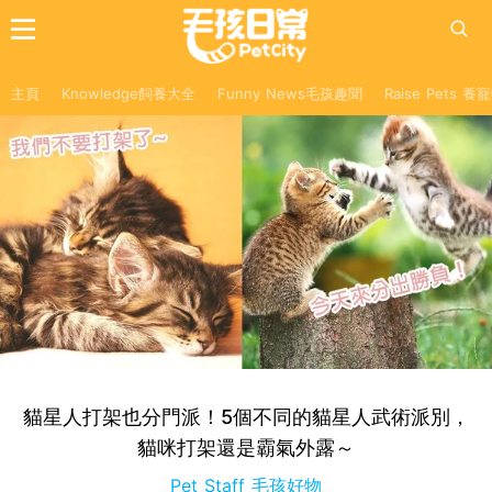
主頁
Knowledge飼養大全
Funny News毛孩趣聞
Raise Pets 
貓星人打架也分門派！5個不同的貓星人武術派別，
貓咪打架還是霸氣外露～
Pet Staff 毛孩好物