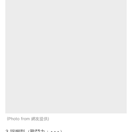
Photo from 網友提供
3.踢腳型（戰鬥力：⋆⋆⋆）