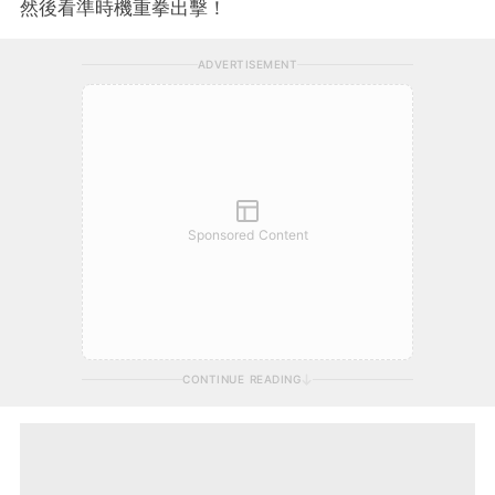
然後看準時機重拳出擊！
ADVERTISEMENT
Sponsored Content
CONTINUE READING