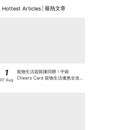
最熱文章
Hottest Articles
1
寵物生活簽賬賺回贈！中銀
Cheers Card 寵物生活優惠全攻
07 Aug
略：簽賬賺高達4%回贈+抽獎贏豪
華寵物游泳體驗