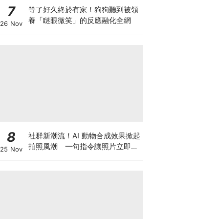
7
等了好久終於有家！狗狗聽到被領
養「瞇眼微笑」的反應融化全網
26 Nov
8
社群新潮流！AI 動物合成效果掀起
拍照風潮 一句指令讓照片立即升
25 Nov
級