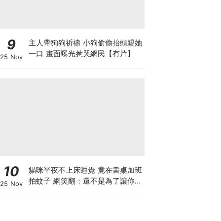
9
主人帶狗狗祈禱 小狗偷偷抬頭親她
一口 畫面曝光惹哭網民【有片】
25 Nov
10
貓咪半夜不上床睡覺 竟在書桌加班
拍蚊子 網笑翻：還不是為了讓你睡
25 Nov
個好覺