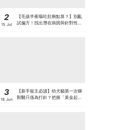
2
【毛孩半夜嘔吐肚痾點算？】別亂
試偏方！找出潛在病因與針對性營
15 Jul
養方案
3
【新手寵主必讀】幼犬貓第一次睇
獸醫只係為打針？把握「黃金起跑
18 Jun
線」建立專屬健康基底