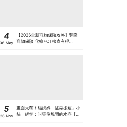
4
【2026全新寵物保險攻略】豐隆
寵物保險 化療+CT檢查有得
06 May
Claim！
5
畫面太萌！貓媽媽「搖晃搬運」小
貓 網笑：叫聲像燒開的水壺【有
26 Nov
片】