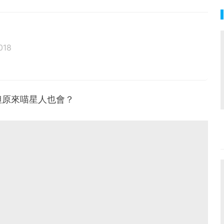
018
但原來喵星人也會？