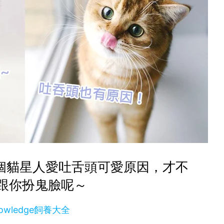
個貓星人愛吐舌頭可愛原因，才不
跟你扮鬼臉呢～
owledge飼養大全