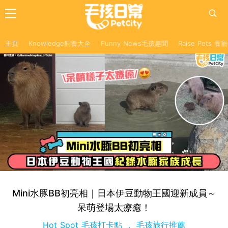
主頁
Knowledge飼養大全
Funny News毛孩趣聞
Raise Pets 
Mini水豚BB初亮相｜日本伊豆動物王國迎新成員～
呆萌登場太療癒！
Hot Spot 毛孩打卡點
毛孩旅行推薦