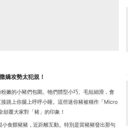
的撒嬌攻勢太犯規！
粉粉嫩的小豬們包圍。牠們體型小巧、毛短細滑，會
接跳上你腿上呼呼小睡。這些迷你豬被稱作「Micro
完全顛覆大家對「豬」的印象！
特製小食餵豬豬，近距離互動。特別是當豬豬發出那句