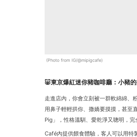
Photo from IG/@mipigcafe
🐷東京爆紅迷你豬咖啡廳：小豬
走進店內，你會立刻被一群軟綿綿、
用鼻子輕輕拱你、撒嬌要摸摸，甚至直
Pig」，性格溫馴、愛乾淨又聰明，
Café內提供餵食體驗，客人可以用