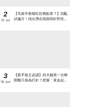
2
【毛孩半夜嘔吐肚痾點算？】別亂
試偏方！找出潛在病因與針對性營
15 Jul
養方案
3
【新手寵主必讀】幼犬貓第一次睇
獸醫只係為打針？把握「黃金起跑
18 Jun
線」建立專屬健康基底