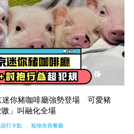
東京迷你豬咖啡廳強勢登場 可愛豬
嗷嗷」叫融化全場
t 毛孩打卡點
寵物友善餐廳