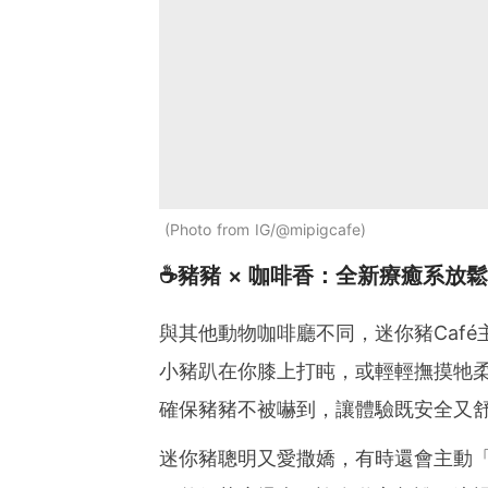
Photo from IG/@mipigcafe
☕豬豬 × 咖啡香：全新療癒系放
與其他動物咖啡廳不同，迷你豬Caf
小豬趴在你膝上打盹，或輕輕撫摸牠
確保豬豬不被嚇到，讓體驗既安全又
迷你豬聰明又愛撒嬌，有時還會主動