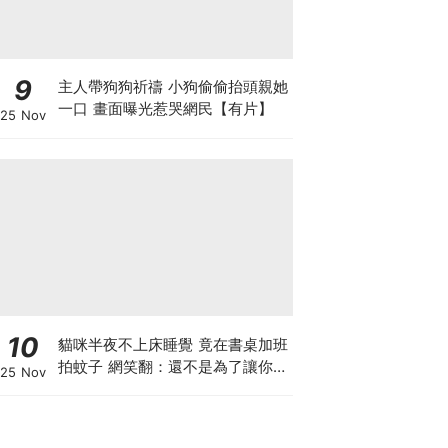
9
主人帶狗狗祈禱 小狗偷偷抬頭親她
一口 畫面曝光惹哭網民【有片】
25 Nov
10
貓咪半夜不上床睡覺 竟在書桌加班
拍蚊子 網笑翻：還不是為了讓你睡
25 Nov
個好覺