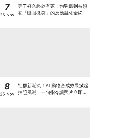
7
等了好久終於有家！狗狗聽到被領
養「瞇眼微笑」的反應融化全網
26 Nov
8
社群新潮流！AI 動物合成效果掀起
拍照風潮 一句指令讓照片立即升
25 Nov
級