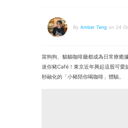
By
Amber Teng
on 24 O
當狗狗、貓貓咖啡廳都成為日常療癒
迷你豬Café！東京近年興起這股可
秒融化的「小豬陪你喝咖啡」體驗。