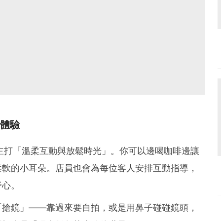
鬆體驗
é主打「溫柔互動與放鬆時光」。你可以邊喝咖啡邊讓
柔軟的小耳朵。店員也會為每位客人安排互動指導，
舒心。
「搶鏡」——靠過來要自拍，或是用鼻子碰碰鏡頭，