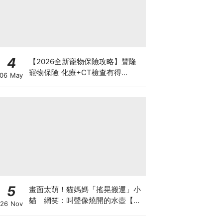
4
【2026全新寵物保險攻略】豐隆
寵物保險 化療+CT檢查有得
06 May
Claim！
5
畫面太萌！貓媽媽「搖晃搬運」小
貓 網笑：叫聲像燒開的水壺【有
26 Nov
片】