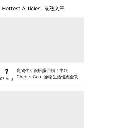
最熱文章
Hottest Articles
1
寵物生活簽賬賺回贈！中銀
Cheers Card 寵物生活優惠全攻
07 Aug
略：簽賬賺高達4%回贈+抽獎贏豪
華寵物游泳體驗