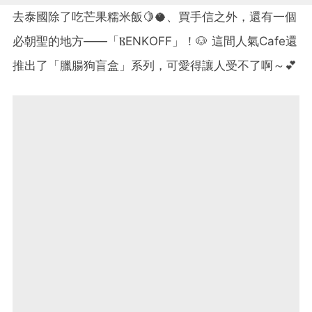
去泰國除了吃芒果糯米飯🍋🥥、買手信之外，還有一個
必朝聖的地方——「ⲂΕNKΟFF」！🐶 這間人氣Cafe還
推出了「臘腸狗盲盒」系列，可愛得讓人受不了啊～💕