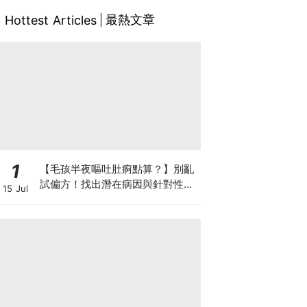
最熱文章
Hottest Articles
1
【毛孩半夜嘔吐肚痾點算？】別亂
試偏方！找出潛在病因與針對性營
15 Jul
養方案