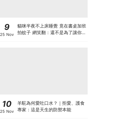
9
貓咪半夜不上床睡覺 竟在書桌加班
拍蚊子 網笑翻：還不是為了讓你睡
25 Nov
個好覺
10
羊駝為何愛吐口水？｜拒愛、護食
專家：這是天生的防禦本能
25 Nov