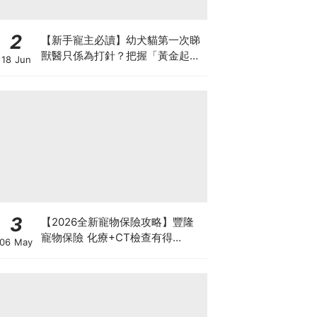
2
【新手寵主必讀】幼犬貓第一次睇
獸醫只係為打針？把握「黃金起跑
18 Jun
線」建立專屬健康基底
3
【2026全新寵物保險攻略】豐隆
寵物保險 化療+CT檢查有得
06 May
Claim！