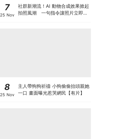
7
社群新潮流！AI 動物合成效果掀起
拍照風潮 一句指令讓照片立即升
25 Nov
級
8
主人帶狗狗祈禱 小狗偷偷抬頭親她
一口 畫面曝光惹哭網民【有片】
25 Nov