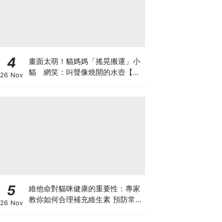
4
畫面太萌！貓媽媽「搖晃搬運」小
貓 網笑：叫聲像燒開的水壺【有
26 Nov
片】
5
維他命對貓咪健康的重要性：專家
教你如何合理補充維生素 預防常見
26 Nov
健康問題！