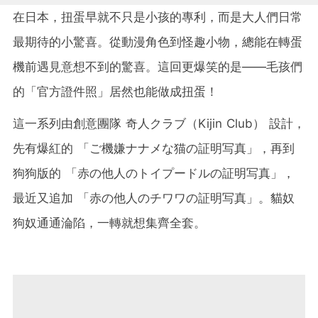
在日本，扭蛋早就不只是小孩的專利，而是大人們日常
最期待的小驚喜。從動漫角色到怪趣小物，總能在轉蛋
機前遇見意想不到的驚喜。這回更爆笑的是——毛孩們
的「官方證件照」居然也能做成扭蛋！
這一系列由創意團隊 奇人クラブ（Kijin Club） 設計，
先有爆紅的 「ご機嫌ナナメな猫の証明写真」，再到
狗狗版的 「赤の他人のトイプードルの証明写真」，
最近又追加 「赤の他人のチワワの証明写真」。貓奴
狗奴通通淪陷，一轉就想集齊全套。