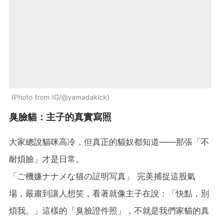
Photo from IG/@yamadakick
臭臉貓：主子的真實寫照
大家總說貓咪高冷，但真正的貓奴都知道——那張「不
耐煩臉」才是日常。
「ご機嫌ナナメな猫の証明写真」 完美捕捉這股氣
場，嚴肅到讓人想笑，看著就像主子在說：「快點，別
煩我。」這樣的「臭臉證件照」，不就是我們家貓的真