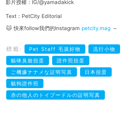
影片授權：IG/@yamadakick
Text：PetCity Editorial
🐱 快來follow我們的Instagram
petcity.mag
～
標籤:
Pet Staff 毛孩好物
流行小物
貓咪臭臉扭蛋
證件照扭蛋
ご機嫌ナナメな証明写真
日本扭蛋
貓狗證件照
赤の他人のトイプードルの証明写真