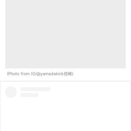
Photo from IG/@yamadakick授權