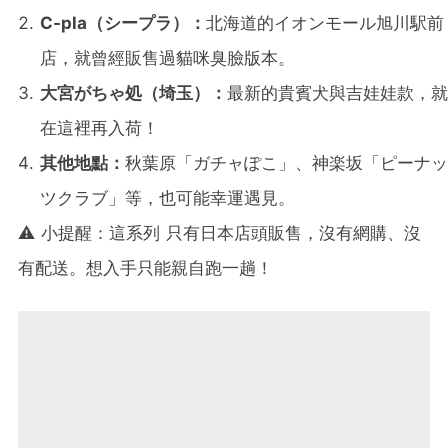
C-pla（シープラ）：
北海道的イオンモール旭川駅前
店，就曾經販售過貓咪臭臉版本。
大宮がちゃ処（埼玉）：
最新的貴賓犬與吉娃娃款，就
在這裡再入荷！
其他地點：
秋葉原「ガチャぽこ」、神楽坂「ピーナッ
ツクラブ」等，也可能幸運遇見。
⚠️ 小提醒：這系列 只有日本店頭販售，沒有網購、沒
有配送。想入手只能親自跑一趟！