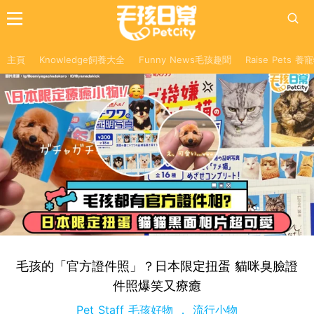
主頁
Knowledge飼養大全
Funny News毛孩趣聞
Raise Pets 
毛孩的「官方證件照」？日本限定扭蛋 貓咪臭臉證
件照爆笑又療癒
Pet Staff 毛孩好物
流行小物