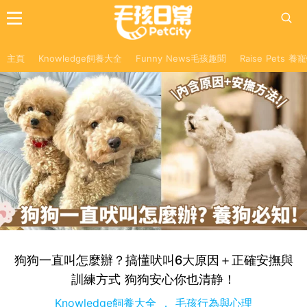
主頁
Knowledge飼養大全
Funny News毛孩趣聞
Raise Pets 
狗狗一直叫怎麼辦？搞懂吠叫6大原因＋正確安撫與
訓練方式 狗狗安心你也清静！
Knowledge飼養大全
毛孩行為與心理