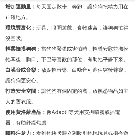
增加運動量：
每天固定散步、奔跑，讓狗狗把精力用在
正確地方。
環境豐富化：
玩具、嗅聞遊戲、食物迷宮，讓狗狗忙得
沒空吠。
輕柔撫摸狗狗：
當狗狗緊張或害怕時，輕聲安慰並撫摸
牠耳後、胸口、下巴等喜歡的部位，有助牠平靜下來。
白噪音或音樂：
放點輕音樂、白噪音可遮住突發聲響，
讓狗狗更安心。
打造安全空間：
讓狗狗有個固定的窩，放熟悉物品如主
人的舊衣服。
使用費洛蒙產品：
像Adaptil等犬用安撫噴霧或插電
器，有助舒緩焦慮。
轉移注意力：
看到牠快吠時立刻吸引牠玩玩具或指令遊