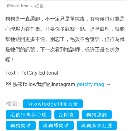
Photo from 小紅書
狗狗會一直舔腳，不一定只是單純癢，有時候也可能是
心理壓力在作祟。只要你多觀察一點、提早處理，就能
幫牠避開更多不適。別忘了，毛孩不會說話，但行為就
是牠們的訊號，下一次看到牠舔腳，或許正是在求救
喔！
Text：PetCity Editorial
🐱 快來follow我們的Instagram
petcity.mag
～
標籤:
Knowledge飼養大全
毛孩行為與心理
趾間炎
狗狗舔腳
狗狗肉球
狗狗舔肉球
狗狗腳掌紅腫