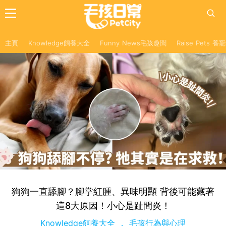
主頁
Knowledge飼養大全
Funny News毛孩趣聞
Raise Pets 
狗狗一直舔腳？腳掌紅腫、異味明顯 背後可能藏著
這8大原因！小心是趾間炎！
Knowledge飼養大全
毛孩行為與心理