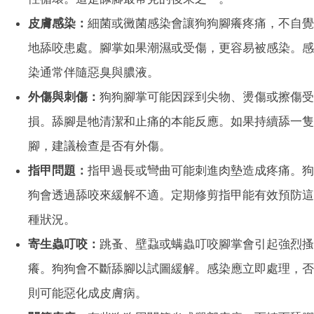
皮膚感染：
細菌或黴菌感染會讓狗狗腳癢疼痛，不自覺
地舔咬患處。腳掌如果潮濕或受傷，更容易被感染。感
染通常伴隨惡臭與膿液。
外傷與刺傷：
狗狗腳掌可能因踩到尖物、燙傷或擦傷受
損。舔腳是牠清潔和止痛的本能反應。如果持續舔一隻
腳，建議檢查是否有外傷。
指甲問題：
指甲過長或彎曲可能刺進肉墊造成疼痛。狗
狗會透過舔咬來緩解不適。定期修剪指甲能有效預防這
種狀況。
寄生蟲叮咬：
跳蚤、壁蝨或螨蟲叮咬腳掌會引起強烈搔
癢。狗狗會不斷舔腳以試圖緩解。感染應立即處理，否
則可能惡化成皮膚病。