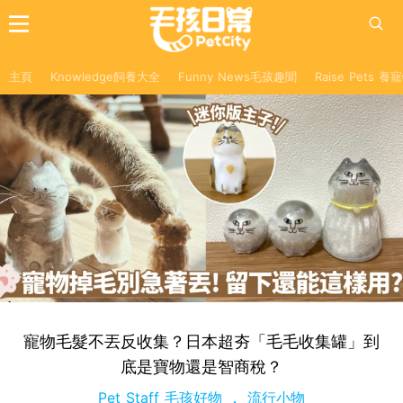
主頁
Knowledge飼養大全
Funny News毛孩趣聞
Raise Pets 
寵物毛髮不丟反收集？日本超夯「毛毛收集罐」到
底是寶物還是智商稅？
Pet Staff 毛孩好物
流行小物