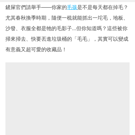
鏟屎官們請舉手——你家的
毛孩
是不是每天都在掉毛？
尤其春秋換季時期，隨便一梳就能抓出一坨毛，地板、
沙發、衣服全都是牠的毛影子…但你知道嗎？這些被你
掃來掃去、快要丟進垃圾桶的「毛毛」，其實可以變成
有意義又超可愛的收藏品！