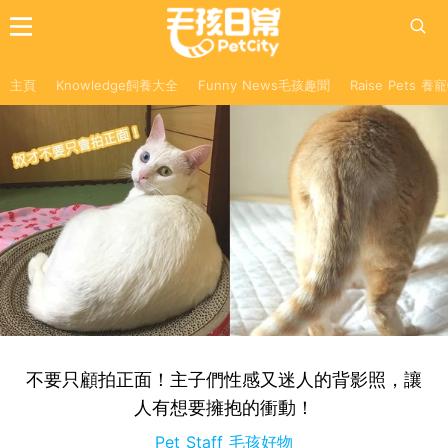
主頁
Knowledge飼養大全
Funny News毛孩趣聞
Raise Pets 
不要只顧拍正面！主子們性感又迷人的背影照，讓
人有想要擁抱的衝動！
Pet Staff 毛孩好物