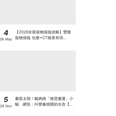
4
【2026全新寵物保險攻略】豐隆
寵物保險 化療+CT檢查有得
06 May
Claim！
5
畫面太萌！貓媽媽「搖晃搬運」小
貓 網笑：叫聲像燒開的水壺【有
26 Nov
片】