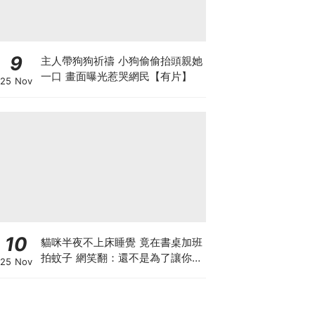
9
主人帶狗狗祈禱 小狗偷偷抬頭親她
一口 畫面曝光惹哭網民【有片】
25 Nov
10
貓咪半夜不上床睡覺 竟在書桌加班
拍蚊子 網笑翻：還不是為了讓你睡
25 Nov
個好覺