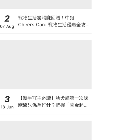
2
寵物生活簽賬賺回贈！中銀
Cheers Card 寵物生活優惠全攻
07 Aug
略：簽賬賺高達4%回贈+抽獎贏豪
華寵物游泳體驗
3
【新手寵主必讀】幼犬貓第一次睇
獸醫只係為打針？把握「黃金起跑
18 Jun
線」建立專屬健康基底