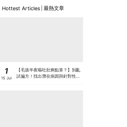
最熱文章
Hottest Articles
1
【毛孩半夜嘔吐肚痾點算？】別亂
試偏方！找出潛在病因與針對性營
15 Jul
養方案