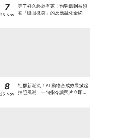
7
等了好久終於有家！狗狗聽到被領
養「瞇眼微笑」的反應融化全網
26 Nov
8
社群新潮流！AI 動物合成效果掀起
拍照風潮 一句指令讓照片立即升
25 Nov
級