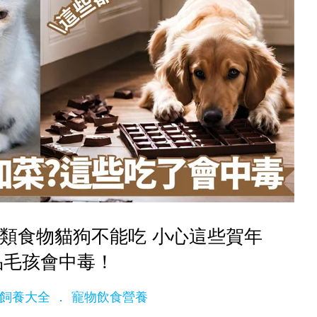
1類食物貓狗不能吃 小心這些賀年
品毛孩會中毒！
ge飼養大全
寵物飲食營養