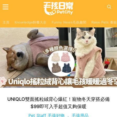
主頁
Knowledge飼養大全
Funny News毛孩趣聞
Raise Pets 
UNIQLO雙面搖粒絨背心爆紅！寵物冬天穿搭必備
$99即可入手超值又夠保暖
Pet Staff 毛孩好物
毛孩用品