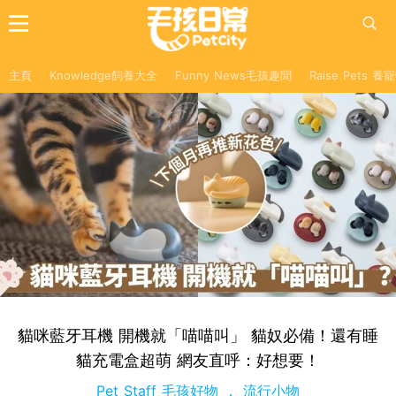
主頁
Knowledge飼養大全
Funny News毛孩趣聞
Raise Pets 
貓咪藍牙耳機 開機就「喵喵叫」 貓奴必備！還有睡
貓充電盒超萌 網友直呼：好想要！
Pet Staff 毛孩好物
流行小物