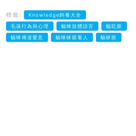
標籤:
Knowledge飼養大全
毛孩行為與心理
貓咪肢體語言
貓眨眼
貓咪傳達愛意
貓咪眯眼看人
貓眯眼