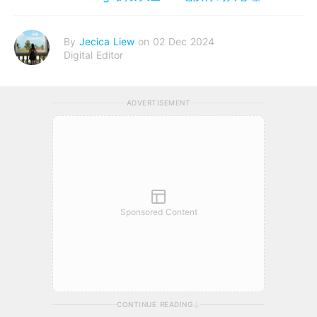
By
Jecica Liew
on 02 Dec 2024
Digital Editor
ADVERTISEMENT
Sponsored Content
CONTINUE READING