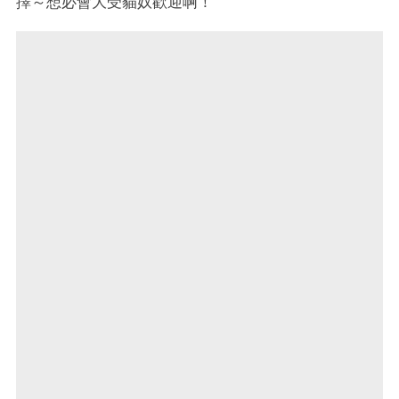
擇～想必會大受貓奴歡迎啊！