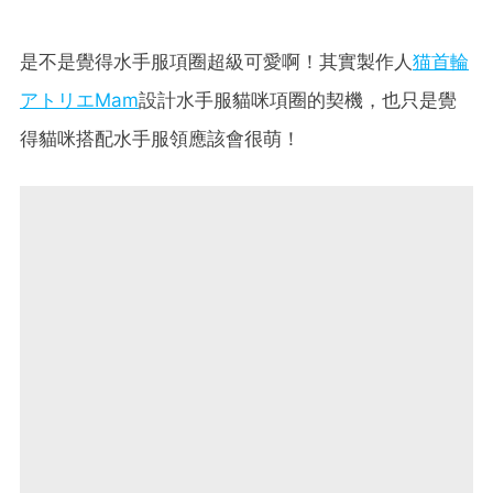
是不是覺得水手服項圈超級可愛啊！其實製作人
猫首輪
アトリエMam
設計水手服貓咪項圈的契機，也只是覺
得貓咪搭配水手服領應該會很萌！