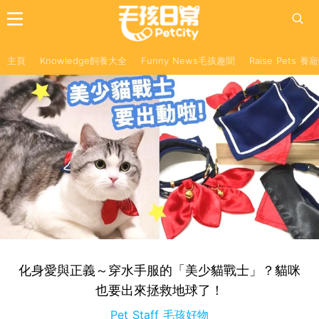
主頁
Knowledge飼養大全
Funny News毛孩趣聞
Raise Pets 
化身愛與正義～穿水手服的「美少貓戰士」？貓咪
也要出來拯救地球了！
Pet Staff 毛孩好物