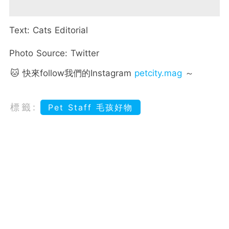
Text: Cats Editorial
Photo Source: Twitter
🐱 快來follow我們的Instagram
petcity.mag
～
標籤:
Pet Staff 毛孩好物