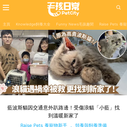
主頁
Knowledge飼養大全
Funny News毛孩趣聞
Raise Pets 
藍波斯貓因交通意外趴路邊！受傷浪貓「小藍」找
到溫暖新家了
Raise Pets 養寵物新手
領養與飼養準備