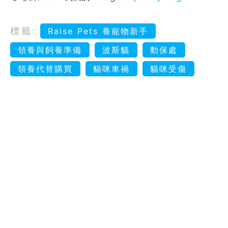
標籤:
Raise Pets 養寵物新手
領養與飼養準備
波斯貓
動保處
領養代替購買
貓咪車禍
貓咪受傷