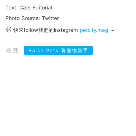
Text: Cats Editorial
Photo Source: Twitter
🐱 快來follow我們的Instagram
petcity.mag
～
標籤:
Raise Pets 養寵物新手