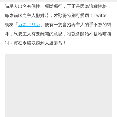
喵星人出名有個性、獨斷獨行，正正是因為這種性格，
每東貓咪向主人撒嬌時，才顯得特別可愛啊！Twitter
網友「
カネキリカ
」便有一隻會抱著主人的手不放的貓
咪，只要主人有要離開的意思，牠就會開始不捨地喵喵
叫～實在令貓奴感到大級羨慕！